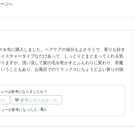
ページへ
グランスを先に購入しました。ヘアケアの成分もよさそうで、香りも好き
モイスチャータイプなだけあって、しっとりとまとまってくれる気
香りますが、洗い流して髪の毛を乾かすとふんわりに変わり、邪魔
ということもあり、お風呂でのリラックスにちょうどよい香りの強
ビューは参考になりましたか？
った
参考にならなかった
0
ビューが参考になった人：
人