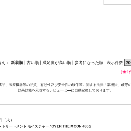
|
|
|
替え：
新着順
古い順
満足度が高い順
参考になった順
表示件数
（全1
薬品、医療機器等の品質、有効性及び安全性の確保等に関する法律「薬機法」厳守
効果効能を示唆するレビューは●●に自動変換しております。
5日（火）
ル トリートメント モイスチャー / OVER THE MOON 480g