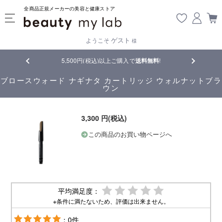
全商品正規メーカーの美容と健康ストア
ゲスト
ようこそ
様
5,500円(税込)以上ご購入で
送料無料
!
【重要】熊本
ブロースウォード ナギナタ カートリッジ ウォルナットブラ
ウン
3,300 円(税込)
この商品のお買い物ページへ
平均満足度：
※条件に満たないため、評価は出来ません。
：0件