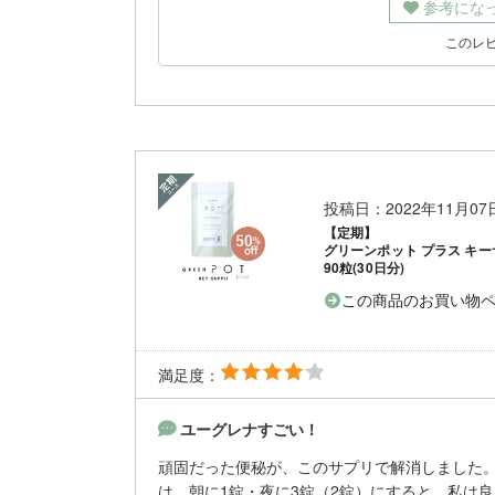
参考にな
このレ
投稿日：2022年11月0
【定期】
グリーンポット プラス キー
90粒(30日分)
この商品のお買い物
満足度：
ユーグレナすごい！
頑固だった便秘が、このサプリで解消しました
は、朝に1錠・夜に3錠（2錠）にすると、私は