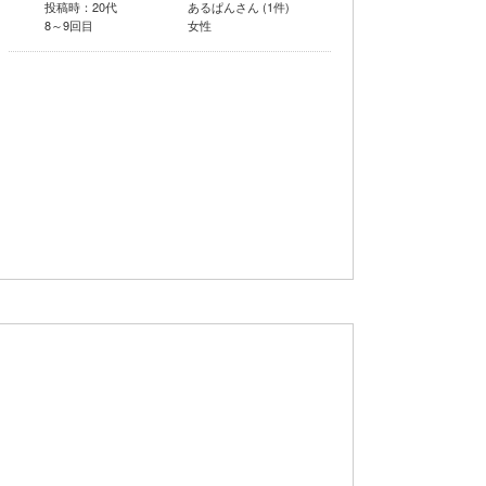
投稿時：20代
あるぱんさん (1件)
8～9回目
女性