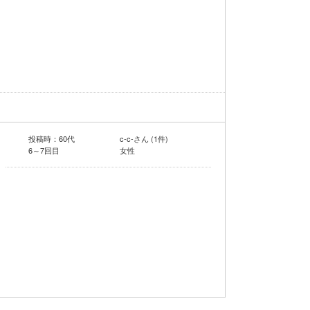
投稿時：60代
c-c-さん (1件)
6～7回目
女性