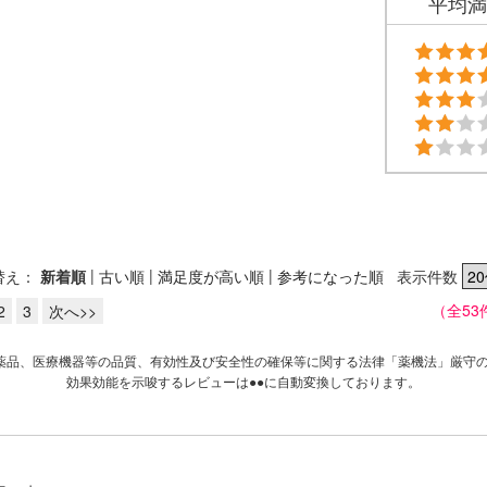
平均満
|
|
|
替え：
新着順
古い順
満足度が高い順
参考になった順
表示件数
（全53
2
3
次へ>>
薬品、医療機器等の品質、有効性及び安全性の確保等に関する法律「薬機法」厳守
効果効能を示唆するレビューは●●に自動変換しております。