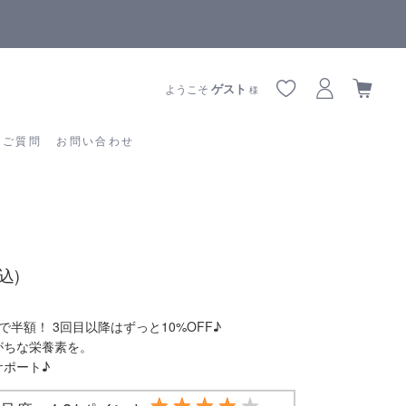
全商品正規メーカー流通商品
あるご質問
お問い合わせ
ゲスト
ようこそ
様
るご質問
お問い合わせ
込)
で半額！ 3回目以降はずっと10%OFF♪
がちな栄養素を。
サポート♪