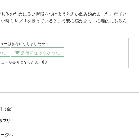
でも体のために良い習慣をつけようと思い飲み始めました。母子と
しい時もサプリを摂っているという安心感があり、心理的にも飲ん
。
ビューは参考になりましたか？
った
参考にならなかった
0
ビューが参考になった人：
人
8日（金）
サプリ
ページへ