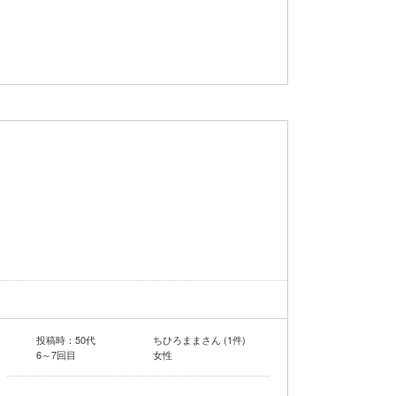
投稿時：50代
ちひろままさん (1件)
6～7回目
女性