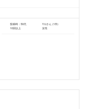
投稿時：50代
Y.Uさん (1件)
10回以上
女性