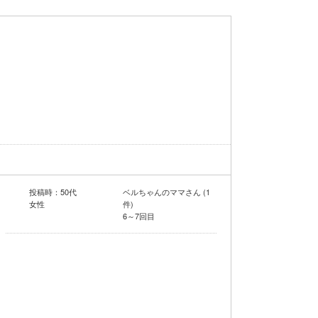
投稿時：50代
ベルちゃんのママさん (1
女性
件)
6～7回目