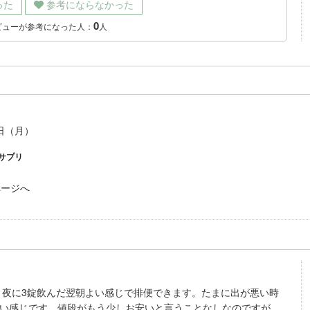
った
参考にならなかった
0
ビューが参考になった人：
人
7日（月）
サプリ
ページへ
。夜に3錠飲んだ翌朝よい感じで排便できます。たまに出が悪い時
良い感じです。値段がもう少しお安いと言うことなしなのですが…