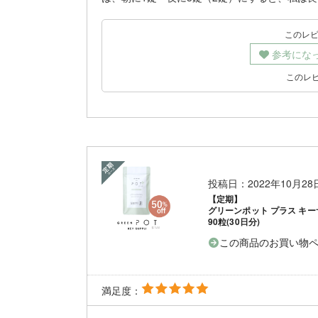
このレ
参考にな
このレ
投稿日：2022年10月2
【定期】
グリーンポット プラス キー
90粒(30日分)
この商品のお買い物
満足度：