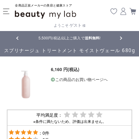
全商品正規メーカーの美容と健康ストア
ゲスト
ようこそ
様
品
5,500円(税込)以上ご購入で
送料無料
!
【重要】熊
スプリナージュ トリートメント モイストヴェール 680g
6,160 円(税込)
この商品のお買い物ページへ
平均満足度：
※条件に満たないため、評価は出来ません。
：0件