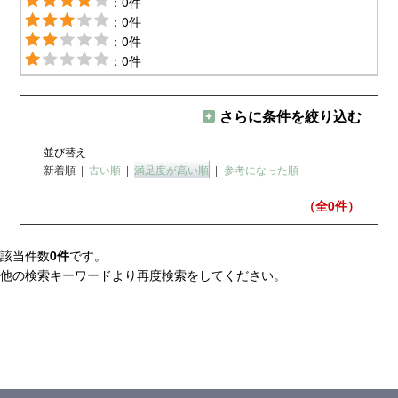
：0件
：0件
：0件
：0件
さらに条件を絞り込む
並び替え
新着順
|
古い順
|
満足度が高い順
|
参考になった順
（全0
件）
該当件数
0件
です。
他の検索キーワードより再度検索をしてください。