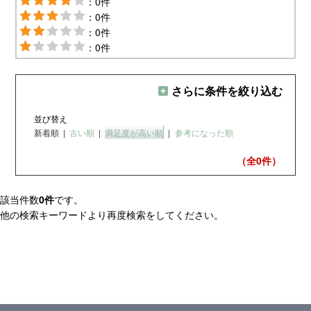
：0件
：0件
：0件
：0件
さらに条件を絞り込む
並び替え
新着順
|
古い順
|
満足度が高い順
|
参考になった順
（全0
件）
該当件数
0件
です。
他の検索キーワードより再度検索をしてください。