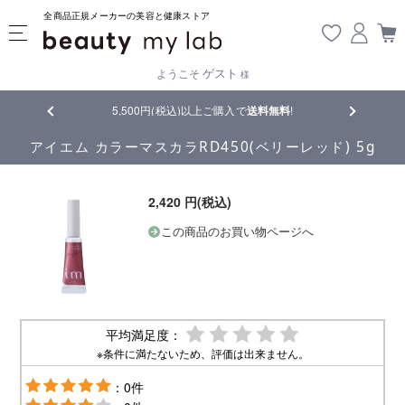
全商品正規メーカーの美容と健康ストア
ゲスト
ようこそ
様
品
5,500円(税込)以上ご購入で
送料無料
!
【重要】熊
アイエム カラーマスカラRD450(ベリーレッド) 5g
2,420 円(税込)
この商品のお買い物ページへ
平均満足度：
※条件に満たないため、評価は出来ません。
：0件