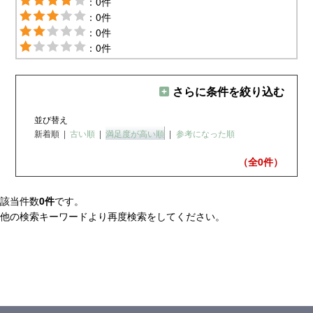
：0件
：0件
：0件
：0件
さらに条件を絞り込む
並び替え
新着順
|
古い順
|
満足度が高い順
|
参考になった順
（全0
件）
該当件数
0件
です。
他の検索キーワードより再度検索をしてください。