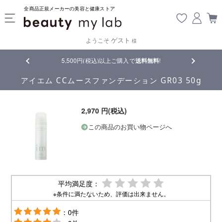
全商品正規メーカーの美容と健康ストア
ゲスト
ようこそ
様
品
5,500円(税込)以上ご購入で
送料無料
!
【重要】熊
アイエム CCムースファンデーション GR03 50g
2,970 円(税込)
この商品のお買い物ページへ
平均満足度：
※条件に満たないため、評価は出来ません。
：0件