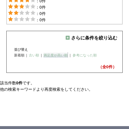
：0件
：0件
：0件
：0件
さらに条件を絞り込む
並び替え
新着順
|
古い順
|
満足度が高い順
|
参考になった順
（全0
件）
該当件数
0件
です。
他の検索キーワードより再度検索をしてください。