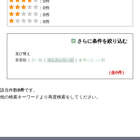
：0件
：0件
：0件
：0件
さらに条件を絞り込む
並び替え
新着順
|
古い順
|
満足度が高い順
|
参考になった順
（全0
件）
該当件数
0件
です。
他の検索キーワードより再度検索をしてください。