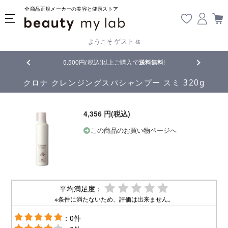
全商品正規メーカーの美容と健康ストア
ゲスト
ようこそ
様
品
5,500円(税込)以上ご購入で
送料無料
!
【重要】熊
クロナ クレンジングスパシャンプー スミ 320g
4,356 円(税込)
この商品のお買い物ページへ
平均満足度：
※条件に満たないため、評価は出来ません。
：0件