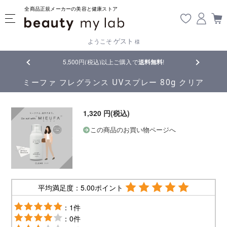
全商品正規メーカーの美容と健康ストア
ゲスト
ようこそ
様
5,500円(税込)以上ご購入で
送料無料
!
【重要】熊本
ミーファ フレグランス UVスプレー 80g クリア
1,320 円(税込)
この商品のお買い物ページへ
平均満足度：5.00ポイント
：1件
：0件