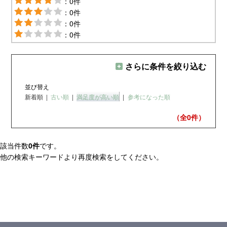
：0件
：0件
：0件
：0件
さらに条件を絞り込む
並び替え
新着順
|
古い順
|
満足度が高い順
|
参考になった順
（全0
件）
該当件数
0件
です。
他の検索キーワードより再度検索をしてください。