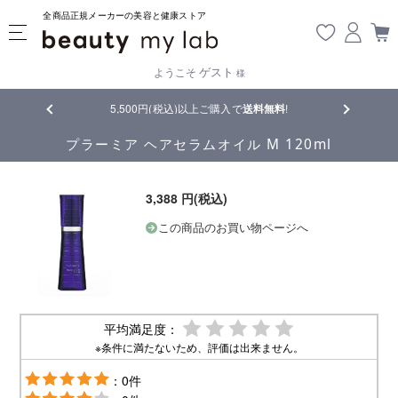
全商品正規メーカーの美容と健康ストア
ゲスト
ようこそ
様
品
5,500円(税込)以上ご購入で
送料無料
!
【重要】熊
プラーミア ヘアセラムオイル M 120ml
3,388 円(税込)
この商品のお買い物ページへ
平均満足度：
※条件に満たないため、評価は出来ません。
：0件