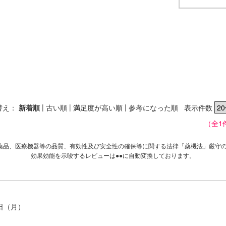
|
|
|
替え：
新着順
古い順
満足度が高い順
参考になった順
表示件数
（全1
薬品、医療機器等の品質、有効性及び安全性の確保等に関する法律「薬機法」厳守
効果効能を示唆するレビューは●●に自動変換しております。
5日（月）