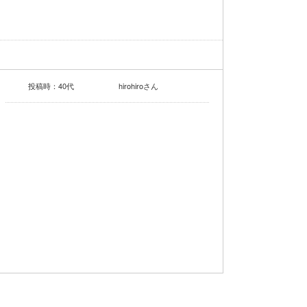
投稿時：40代
hirohiroさん