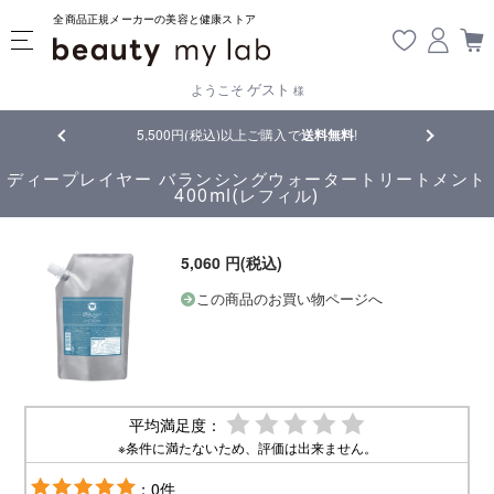
全商品正規メーカーの美容と健康ストア
ゲスト
ようこそ
様
5,500円(税込)以上ご購入で
送料無料
!
【重要】熊本地震の影響によ
ディープレイヤー バランシングウォータートリートメント
400ml(レフィル)
5,060 円(税込)
この商品のお買い物ページへ
平均満足度：
※条件に満たないため、評価は出来ません。
：0件