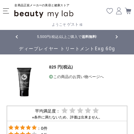
全商品正規メーカーの美容と健康ストア
ゲスト
ようこそ
様
品
5,500円(税込)以上ご購入で
送料無料
!
【重要】熊
ディープレイヤー トリートメントExg 60g
825 円(税込)
この商品のお買い物ページへ
平均満足度：
※条件に満たないため、評価は出来ません。
：0件