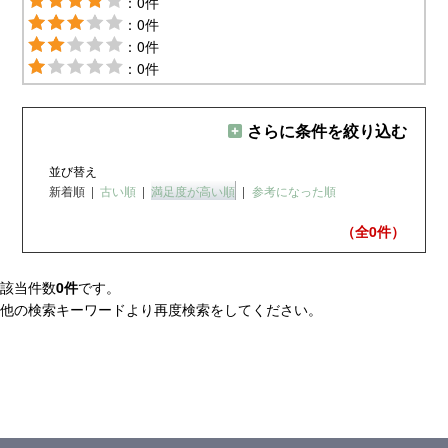
：0件
：0件
：0件
：0件
さらに条件を絞り込む
並び替え
新着順
|
古い順
|
満足度が高い順
|
参考になった順
（全0
件）
該当件数
0件
です。
他の検索キーワードより再度検索をしてください。