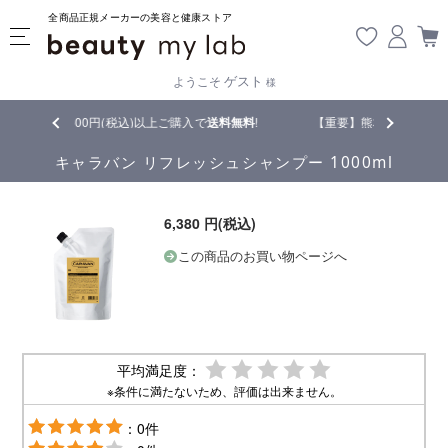
全商品正規メーカーの美容と健康ストア
ゲスト
ようこそ
様
円(税込)以上ご購入で
送料無料
!
【重要】熊本地震の影響により遅延が生じ
キャラバン リフレッシュシャンプー 1000ml
6,380 円(税込)
この商品のお買い物ページへ
平均満足度：
※条件に満たないため、評価は出来ません。
：0件