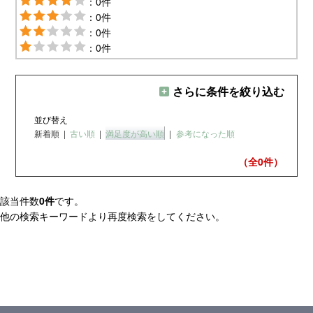
：0件
：0件
：0件
：0件
さらに条件を絞り込む
並び替え
新着順
|
古い順
|
満足度が高い順
|
参考になった順
（全0
件）
該当件数
0件
です。
他の検索キーワードより再度検索をしてください。