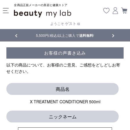
全商品正規メーカーの美容と健康ストア
ゲスト
ようこそ
様
品
5,500円(税込)以上ご購入で
送料無料
!
【重要】熊
お客様の声書き込み
以下の商品について、お客様のご意見、ご感想をどしどしお寄
せください。
商品名
X TREATMENT CONDITIONER 500ml
ニックネーム