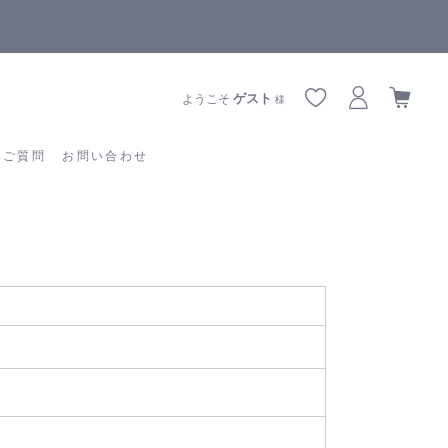
【重要】熊本地震の影響によりお届けに遅延が生じております
あるご質問
お問い合わせ
ゲスト
ようこそ
様
るご質問
お問い合わせ