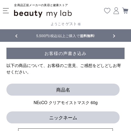
全商品正規メーカーの美容と健康ストア
ゲスト
ようこそ
様
品
5,500円(税込)以上ご購入で
送料無料
!
【重要】熊
お客様の声書き込み
以下の商品について、お客様のご意見、ご感想をどしどしお寄
せください。
商品名
NEcCO クリアモイストマスク 60g
ニックネーム