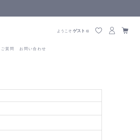
【重要】熊本地震の影響によりお届けに遅延が生じております
あるご質問
お問い合わせ
ゲスト
ようこそ
様
るご質問
お問い合わせ