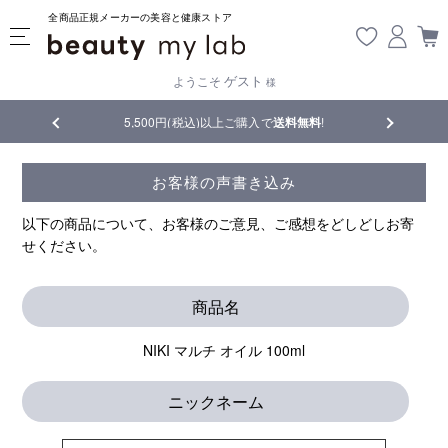
全商品正規メーカーの美容と健康ストア
ゲスト
ようこそ
様
品
5,500円(税込)以上ご購入で
送料無料
!
【重要】熊
お客様の声書き込み
以下の商品について、お客様のご意見、ご感想をどしどしお寄
せください。
商品名
NIKI マルチ オイル 100ml
ニックネーム