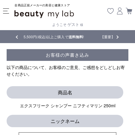
全商品正規メーカーの美容と健康ストア
ゲスト
ようこそ
様
円(税込)以上ご購入で
送料無料
!
【重要】熊本地震の影響により遅延が生じ
お客様の声書き込み
以下の商品について、お客様のご意見、ご感想をどしどしお寄
せください。
商品名
エクスフリーク シャンプー ニフティマリン 250ml
ニックネーム