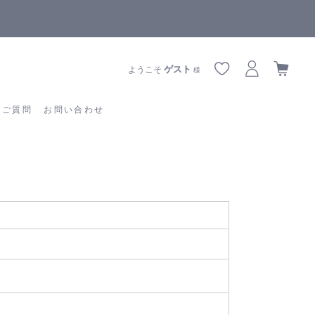
【重要】熊本地震の影響によりお届けに遅延が生じております
あるご質問
お問い合わせ
ゲスト
ようこそ
様
るご質問
お問い合わせ