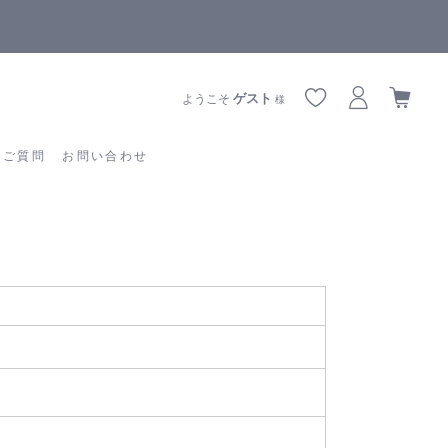
【重要】熊本地震の影響によりお届けに遅延が生じております
あるご質問
お問い合わせ
ゲスト
ようこそ
様
るご質問
お問い合わせ