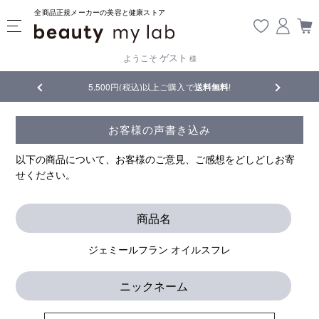
全商品正規メーカーの美容と健康ストア
ゲスト
ようこそ
様
品
5,500円(税込)以上ご購入で
送料無料
!
【重要】熊
お客様の声書き込み
以下の商品について、お客様のご意見、ご感想をどしどしお寄
せください。
商品名
ジェミールフラン オイルスフレ
ニックネーム