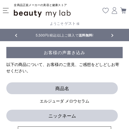
全商品正規メーカーの美容と健康ストア
ゲスト
ようこそ
様
品
5,500円(税込)以上ご購入で
送料無料
!
【重要】熊
お客様の声書き込み
以下の商品について、お客様のご意見、ご感想をどしどしお寄
せください。
商品名
エルジューダ メロウセラム
ニックネーム