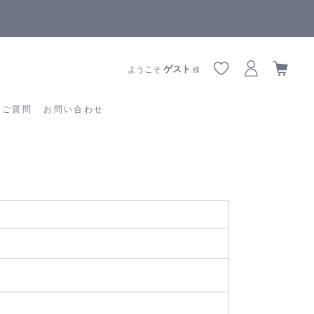
【重要】熊本地震の影響によりお届けに遅延が生じております
あるご質問
お問い合わせ
ゲスト
ようこそ
様
るご質問
お問い合わせ