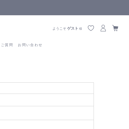
【重要】熊本地震の影響によりお届けに遅延が生じております
あるご質問
お問い合わせ
ゲスト
ようこそ
様
るご質問
お問い合わせ