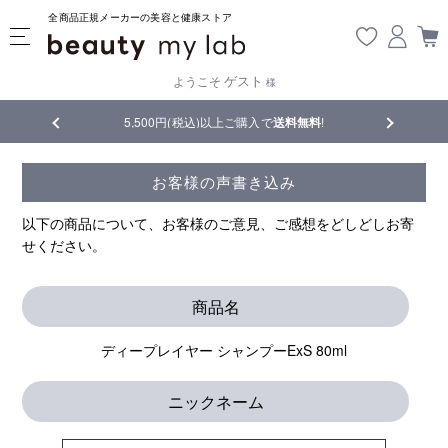
全商品正規メーカーの美容と健康ストア
ゲスト
ようこそ
様
品
5,500円(税込)以上ご購入で
送料無料
!
【重要】熊
お客様の声書き込み
以下の商品について、お客様のご意見、ご感想をどしどしお寄
せください。
商品名
ディープレイヤー シャンプーExS 80ml
ニックネーム