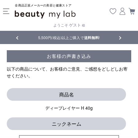
全商品正規メーカーの美容と健康ストア
ゲスト
ようこそ
様
品
5,500円(税込)以上ご購入で
送料無料
!
【重要】熊
お客様の声書き込み
以下の商品について、お客様のご意見、ご感想をどしどしお寄
せください。
商品名
ディープレイヤー H 40g
ニックネーム