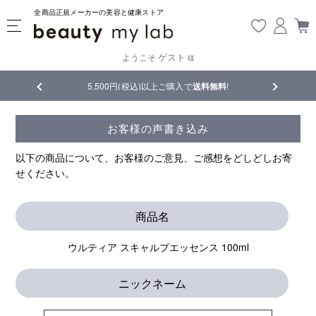
全商品正規メーカーの美容と健康ストア
ゲスト
ようこそ
様
品
5,500円(税込)以上ご購入で
送料無料
!
【重要】熊
お客様の声書き込み
以下の商品について、お客様のご意見、ご感想をどしどしお寄
せください。
商品名
ウルティア スキャルプエッセンス 100ml
ニックネーム