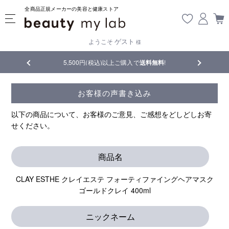
全商品正規メーカーの美容と健康ストア
ゲスト
ようこそ
様
品
5,500円(税込)以上ご購入で
送料無料
!
【重要】熊
お客様の声書き込み
以下の商品について、お客様のご意見、ご感想をどしどしお寄
せください。
商品名
CLAY ESTHE クレイエステ フォーティファイングヘアマスク
ゴールドクレイ 400ml
ニックネーム