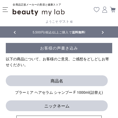
全商品正規メーカーの美容と健康ストア
ゲスト
ようこそ
様
品
5,500円(税込)以上ご購入で
送料無料
!
【重要】熊
お客様の声書き込み
以下の商品について、お客様のご意見、ご感想をどしどしお寄
せください。
商品名
プラーミア ヘアセラム シャンプー F 1000ml(詰替え)
ニックネーム