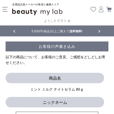
全商品正規メーカーの美容と健康ストア
ゲスト
ようこそ
様
品
5,500円(税込)以上ご購入で
送料無料
!
【重要】熊
お客様の声書き込み
以下の商品について、お客様のご意見、ご感想をどしどしお寄
せください。
商品名
ミント ミルク ナイトセラム 80ｇ
ニックネーム