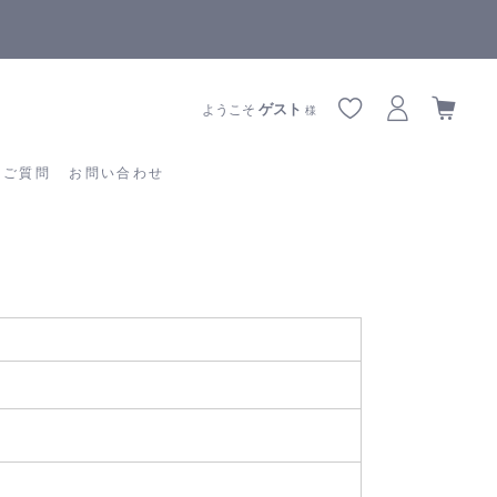
【重要】熊本地震の影響によりお届けに遅延が生じております
あるご質問
お問い合わせ
ゲスト
ようこそ
様
るご質問
お問い合わせ