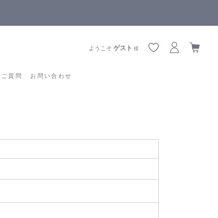
【重要】熊本地震の影響によりお届けに遅延が生じております
あるご質問
お問い合わせ
ゲスト
ようこそ
様
るご質問
お問い合わせ