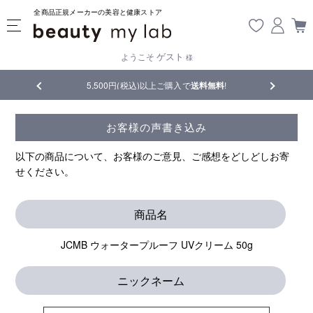
全商品正規メーカーの美容と健康ストア
ゲスト
ようこそ
様
品
5,500円(税込)以上ご購入で
送料無料
!
【重要】熊
お客様の声書き込み
以下の商品について、お客様のご意見、ご感想をどしどしお寄
せください。
商品名
JCMB ウォータープルーフ UVクリーム 50g
ニックネーム