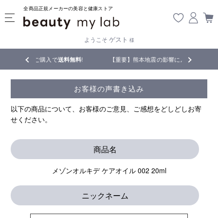
全商品正規メーカーの美容と健康ストア
ゲスト
ようこそ
様
ご購入で
送料無料
!
【重要】熊本地震の影響により遅延が生じております
お客様の声書き込み
以下の商品について、お客様のご意見、ご感想をどしどしお寄
せください。
商品名
メゾンオルキデ ケアオイル 002 20ml
ニックネーム