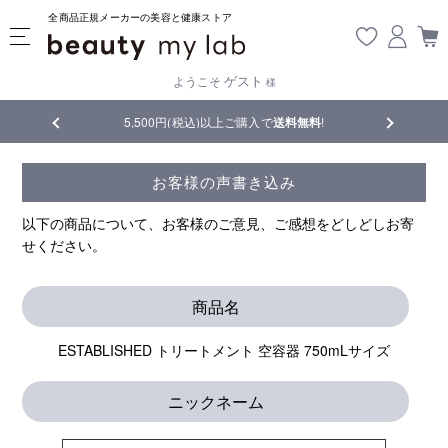
全商品正規メーカーの美容と健康ストア
ゲスト
ようこそ
様
品
5,500円(税込)以上ご購入で
送料無料
!
【重要】熊
お客様の声書き込み
以下の商品について、お客様のご意見、ご感想をどしどしお寄
せください。
商品名
ESTABLISHED トリートメント 空容器 750mLサイズ
ニックネーム