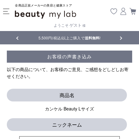
全商品正規メーカーの美容と健康ストア
ゲスト
ようこそ
様
品
5,500円(税込)以上ご購入で
送料無料
!
【重要】熊
お客様の声書き込み
以下の商品について、お客様のご意見、ご感想をどしどしお寄
せください。
商品名
カンケル Beauty Lサイズ
ニックネーム