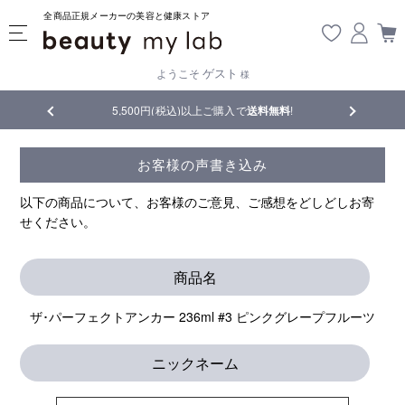
全商品正規メーカーの美容と健康ストア
ゲスト
ようこそ
様
品
5,500円(税込)以上ご購入で
送料無料
!
【重要】熊
お客様の声書き込み
以下の商品について、お客様のご意見、ご感想をどしどしお寄
せください。
商品名
ザ･パーフェクトアンカー 236ml #3 ピンクグレープフルーツ
ニックネーム