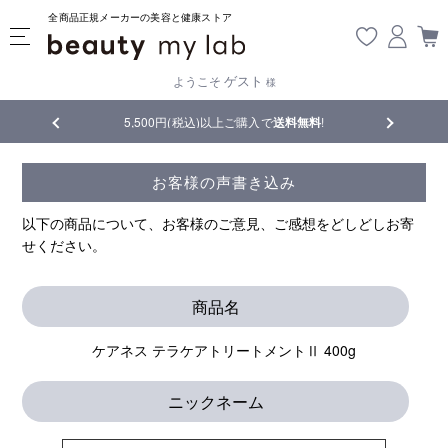
全商品正規メーカーの美容と健康ストア
ゲスト
ようこそ
様
品
5,500円(税込)以上ご購入で
送料無料
!
【重要】熊
お客様の声書き込み
以下の商品について、お客様のご意見、ご感想をどしどしお寄
せください。
商品名
ケアネス テラケアトリートメントⅡ 400g
ニックネーム