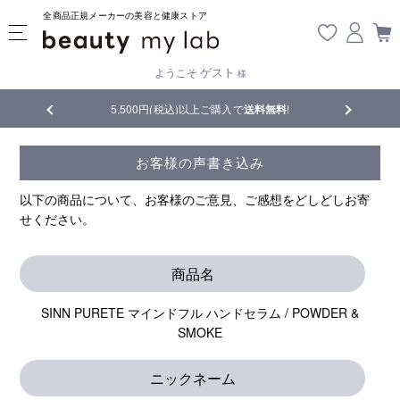
全商品正規メーカーの美容と健康ストア
ゲスト
ようこそ
様
品
5,500円(税込)以上ご購入で
送料無料
!
【重要】熊
お客様の声書き込み
以下の商品について、お客様のご意見、ご感想をどしどしお寄
せください。
商品名
SINN PURETE マインドフル ハンドセラム / POWDER &
SMOKE
ニックネーム