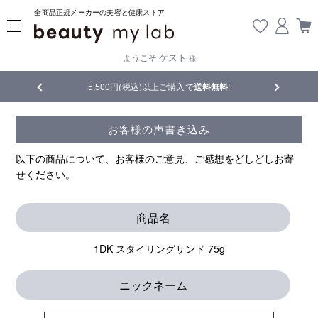
全商品正規メーカーの美容と健康ストア
ゲスト
ようこそ
様
品
5,500円(税込)以上ご購入で
送料無料
!
【重要】熊
お客様の声書き込み
以下の商品について、お客様のご意見、ご感想をどしどしお寄
せください。
商品名
1DK スタイリングサンド 75g
ニックネーム