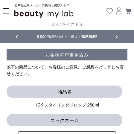
全商品正規メーカーの美容と健康ストア
ゲスト
ようこそ
様
品
5,500円(税込)以上ご購入で
送料無料
!
【重要】熊
お客様の声書き込み
以下の商品について、お客様のご意見、ご感想をどしどしお寄
せください。
商品名
1DK スタイリングドロップ 250ml
ニックネーム