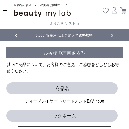
全商品正規メーカーの美容と健康ストア
ゲスト
ようこそ
様
5,500円(税込)以上ご購入で
送料無料
!
【重要】熊本
お客様の声書き込み
以下の商品について、お客様のご意見、ご感想をどしどしお寄
せください。
商品名
ディープレイヤー トリートメントExV 750g
ニックネーム