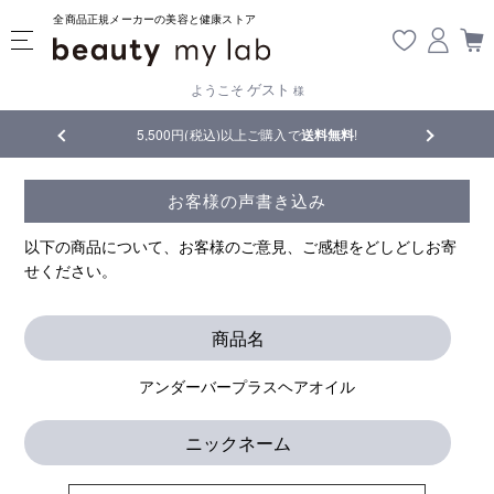
全商品正規メーカーの美容と健康ストア
ゲスト
ようこそ
様
品
5,500円(税込)以上ご購入で
送料無料
!
【重要】熊
お客様の声書き込み
以下の商品について、お客様のご意見、ご感想をどしどしお寄
せください。
商品名
アンダーバープラスヘアオイル
ニックネーム