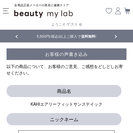
全商品正規メーカーの美容と健康ストア
ゲスト
ようこそ
様
品
5,500円(税込)以上ご購入で
送料無料
!
【重要】熊
お客様の声書き込み
以下の商品について、お客様のご意見、ご感想をどしどしお寄
せください。
商品名
KAHIエアリーフィットサンステイック
ニックネーム