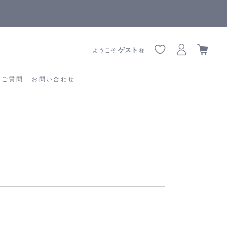
【重要】熊本地震の影響によりお届けに遅延が生じております
あるご質問
お問い合わせ
ゲスト
ようこそ
様
るご質問
お問い合わせ