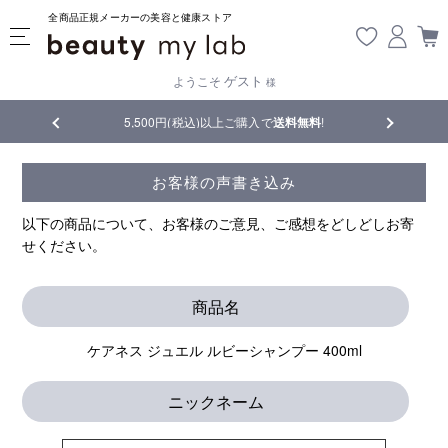
全商品正規メーカーの美容と健康ストア
ゲスト
ようこそ
様
品
5,500円(税込)以上ご購入で
送料無料
!
【重要】熊
お客様の声書き込み
以下の商品について、お客様のご意見、ご感想をどしどしお寄
せください。
商品名
ケアネス ジュエル ルビーシャンプー 400ml
ニックネーム