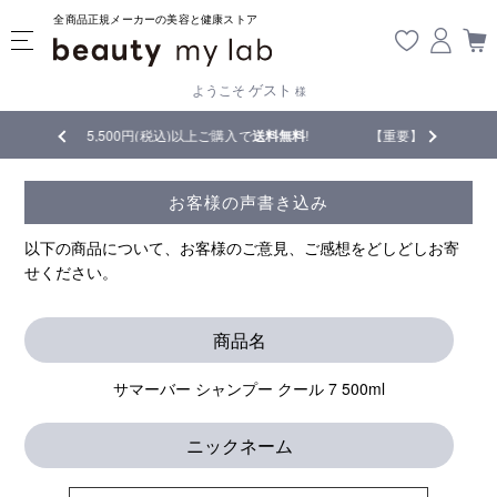
全商品正規メーカーの美容と健康ストア
ゲスト
ようこそ
様
円(税込)以上ご購入で
送料無料
!
【重要】熊本地震の影響により遅延が生じ
お客様の声書き込み
以下の商品について、お客様のご意見、ご感想をどしどしお寄
せください。
商品名
サマーバー シャンプー クール 7 500ml
ニックネーム