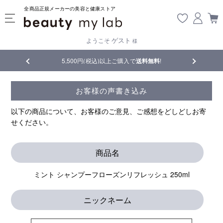
全商品正規メーカーの美容と健康ストア
ゲスト
ようこそ
様
5,500円(税込)以上ご購入で
送料無料
!
【重要】熊本
お客様の声書き込み
以下の商品について、お客様のご意見、ご感想をどしどしお寄
せください。
商品名
ミント シャンプーフローズンリフレッシュ 250ml
ニックネーム